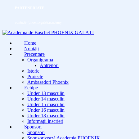
PARTENERIATE
contact@phoenixgalati.academy
Home
Noutăți
Prezentare
Organigrama
Antrenori
Istorie
Proiecte
Ambasadori Phoenix
Echipe
Under 13 masculin
Under 14 masculin
Under 15 masculin
Under 16 masculin
Under 18 masculin
Informații înscrieri
Sponsori
Sponsori
Sponsorizează Academia PHOENIX