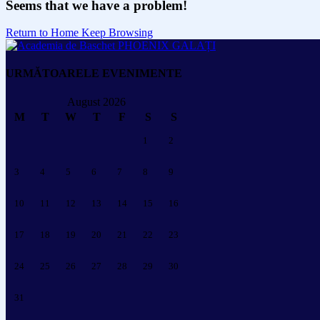
Seems that we have a problem!
Return to Home
Keep Browsing
URMĂTOARELE EVENIMENTE
August 2026
M
T
W
T
F
S
S
1
2
3
4
5
6
7
8
9
10
11
12
13
14
15
16
17
18
19
20
21
22
23
24
25
26
27
28
29
30
31