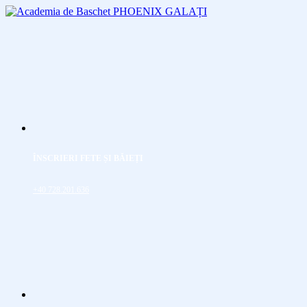
ÎNSCRIERI FETE ȘI BĂIEȚI
+40 728.201.636