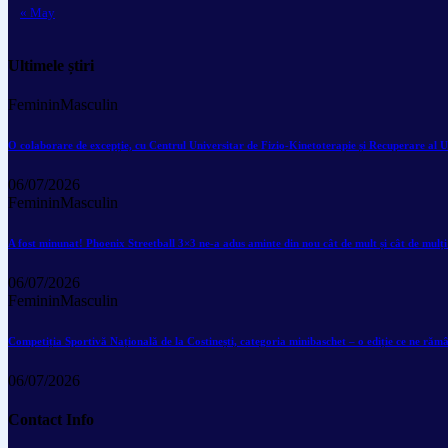
« May
Ultimele știri
Feminin
Masculin
O colaborare de excepție, cu Centrul Universitar de Fizio-Kinetoterapie și Recuperare al U
06/07/2026
Feminin
Masculin
A fost minunat! Phoenix Streetball 3×3 ne-a adus aminte din nou cât de mult și cât de mulți
06/07/2026
Feminin
Masculin
Competiția Sportivă Națională de la Costinești, categoria minibaschet – o ediție ce ne răm
06/07/2026
Contact Info