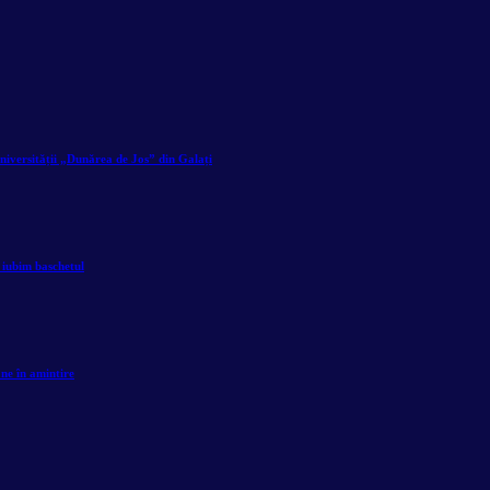
niversității „Dunărea de Jos” din Galați
 iubim baschetul
âne în amintire